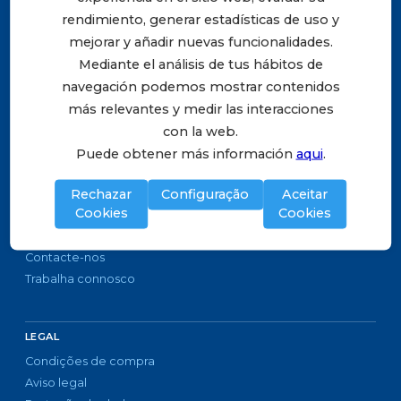
rendimiento, generar estadísticas de uso y
ARNOIA DISTRIBUIÇAO DE LIVROS.
mejorar y añadir nuevas funcionalidades.
Avda. D. Afonso Henriques, nº 1196, Sala 1006, 10º
Mediante el análisis de tus hábitos de
andar. 4450-012 Matosinhos (Portugal)
navegación podemos mostrar contenidos
Telf: +351 223 190 199
más relevantes y medir las interacciones
apoioclientes@arnoia.pt
con la web.
Puede obtener más información
aqui
.
CORPORATIVO
ARNOIA DISTRIBUIÇÃO DE LIVROS
Rechazar
Configuração
Aceitar
Cookies
Cookies
Editoras distribuídas
NOSSA FORMA DE TRABALHAR
Contacte-nos
Trabalha connosco
LEGAL
Condições de compra
Aviso legal