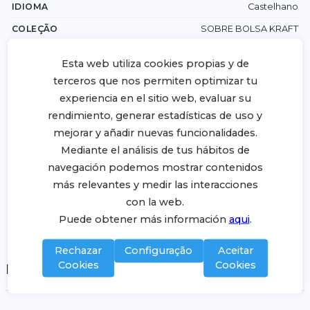
IDIOMA
Castelhano
COLEÇÃO
SOBRE BOLSA KRAFT
TIPO
Esta web utiliza cookies propias y de
TIPO
ACERCA DO PRESENTE
terceros que nos permiten optimizar tu
GRAMAGEM
50 g
experiencia en el sitio web, evaluar su
rendimiento, generar estadísticas de uso y
FORMATO
mejorar y añadir nuevas funcionalidades.
FABRICANTE
BASIKA
Mediante el análisis de tus hábitos de
MATÉRIA
Envelopes e sacos
navegación podemos mostrar contenidos
más relevantes y medir las interacciones
con la web.
Puede obtener más información
aqui
.
Enviar a um/a amigo/a
Imprimir
Rechazar
Configuração
Aceitar
Cookies
Cookies
Datos de Fabricante