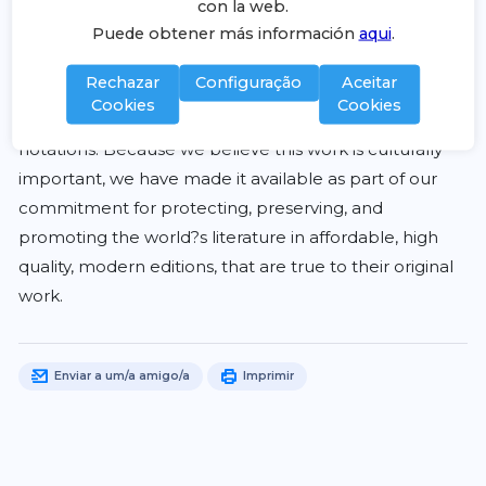
et offre un aper?????u pr?????cieux de la fa?????on
con la web.
dont le pays ?????tait gouvern????? ?????? l??????
Puede obtener más información
aqui
.
poque.This Book Is In French.This scarce antiquarian
Rechazar
Configuração
Aceitar
book is a facsimile reprint of the old original and may
Cookies
Cookies
contain some imperfections such as library marks and
notations. Because we believe this work is culturally
important, we have made it available as part of our
commitment for protecting, preserving, and
promoting the world?s literature in affordable, high
quality, modern editions, that are true to their original
work.
Enviar a um/a amigo/a
Imprimir