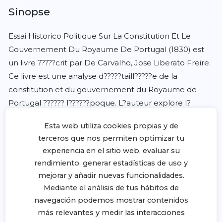
Sinopse
Essai Historico Politique Sur La Constitution Et Le
Gouvernement Du Royaume De Portugal (1830) est
un livre ?????crit par De Carvalho, Jose Liberato Freire.
Ce livre est une analyse d?????taill?????e de la
constitution et du gouvernement du Royaume de
Portugal ?????? l??????poque. L?auteur explore l?
histoire politique du pays, en examinant les diff?????
Esta web utiliza cookies propias y de
rentes constitutions et les gouvernements qui ont
terceros que nos permiten optimizar tu
?????t????? en place au fil du temps. Il examine ?????
experiencia en el sitio web, evaluar su
galement les relations entre le gouvernement et les
rendimiento, generar estadísticas de uso y
citoyens, ainsi que les diff?????rents pouvoirs et
mejorar y añadir nuevas funcionalidades.
institutions qui composent le gouvernement. Ce livre
Mediante el análisis de tus hábitos de
est une lecture fascinante pour toute personne
navegación podemos mostrar contenidos
int?????ress?????e par l?histoire politique du Portugal
más relevantes y medir las interacciones